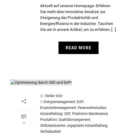
Aktuell auf unserer Homepage: Erfahren
Sie mehr über innovative Ansätze zur
Steigerung der Produktivität und
Energieeffizienz in der Industrie. Tauchen
Sie ein in unsere Artikel, um zu erfahren, [...]
READ MORE
By
Stefan Volz
In
Energiemanagement
,
EnPI
,
Ersatzteilemanagement
,
Feuerwehreinsätze
,
Instandhaltung
,
OEE
,
Predictive Maintenance
,
Produktion
,
Qualitätsmangement
,
0
Stillstandszeiten
,
ungeplante Instandhaltung
,
Verfügbarkeit