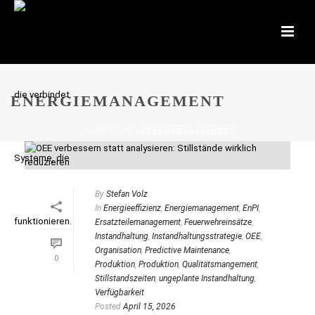
ENERGIEMANAGEMENT
STARTSEITE
»
ENERGIEMANAGEMENT
By
Stefan Volz
In
Energieeffizienz
,
Energiemanagement
,
EnPI
,
Ersatzteilemanagement
,
Feuerwehreinsätze
,
Instandhaltung
,
Instandhaltungsstrategie
,
OEE
,
Organisation
,
Predictive Maintenance
,
0
Produktion
,
Produktion
,
Qualitätsmangement
,
Stillstandszeiten
,
ungeplante Instandhaltung
,
Verfügbarkeit
Posted
April 15, 2026