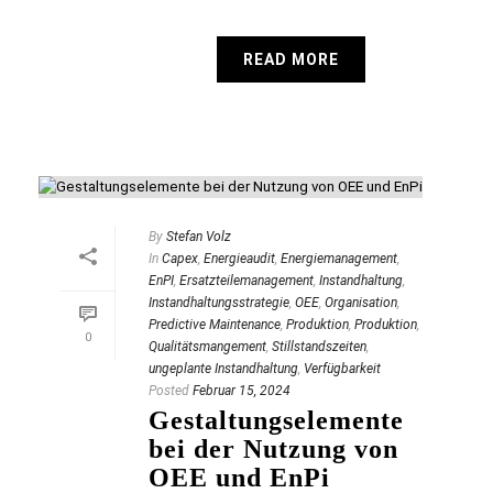
READ MORE
By
Stefan Volz
In
Capex
,
Energieaudit
,
Energiemanagement
,
EnPI
,
Ersatzteilemanagement
,
Instandhaltung
,
Instandhaltungsstrategie
,
OEE
,
Organisation
,
Predictive Maintenance
,
Produktion
,
Produktion
,
0
Qualitätsmangement
,
Stillstandszeiten
,
ungeplante Instandhaltung
,
Verfügbarkeit
Posted
Februar 15, 2024
Gestaltungselemente
bei der Nutzung von
OEE und EnPi