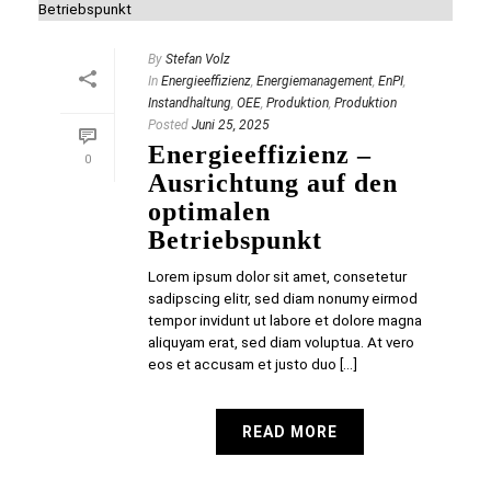
By
Stefan Volz
In
Energieeffizienz
,
Energiemanagement
,
EnPI
,
Instandhaltung
,
OEE
,
Produktion
,
Produktion
Posted
Juni 25, 2025
Energieeffizienz –
0
Ausrichtung auf den
optimalen
Betriebspunkt
Lorem ipsum dolor sit amet, consetetur
sadipscing elitr, sed diam nonumy eirmod
tempor invidunt ut labore et dolore magna
aliquyam erat, sed diam voluptua. At vero
eos et accusam et justo duo [...]
READ MORE