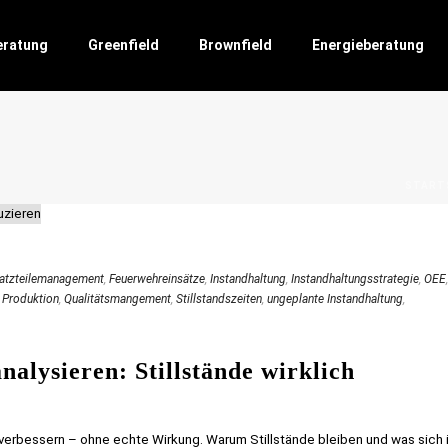
eratung
Greenfield
Brownfield
Energieberatung
E
START
atzteilemanagement
,
Feuerwehreinsätze
,
Instandhaltung
,
Instandhaltungsstrategie
,
OEE
,
,
Produktion
,
Qualitätsmangement
,
Stillstandszeiten
,
ungeplante Instandhaltung
,
nalysieren: Stillstände wirklich
verbessern – ohne echte Wirkung. Warum Stillstände bleiben und was sich 