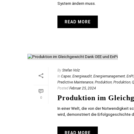
System ändern muss.
READ MORE
By
Stefan Volz
In
Capex
,
Energieaudit
,
Energiemanagement
,
EnPI
Predictive Maintenance
,
Produktion
,
Produktion
,
Q
Posted
Februar 25, 2024
Produktion im Gleich
0
In einer Welt, die von der Notwendigkeit sc
wird, demonstriert die Erfolgsgeschichte d
READ MORE