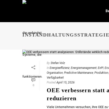
B
INSTANDHALTUNGSSTRATEGI
By
Stefan Volz
In
Energieeffizienz
,
Energiemanagement
,
EnPI
,
Ers
Organisation
,
Predictive Maintenance
,
Produktion
Verfügbarkeit
Posted
April 15, 2026
0
OEE verbessern statt a
reduzieren
Viele Unternehmen versuchen, ihre OEE zu 