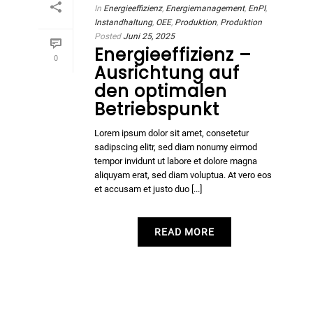
In
Energieeffizienz
,
Energiemanagement
,
EnPI
,
Instandhaltung
,
OEE
,
Produktion
,
Produktion
Posted
Juni 25, 2025
Energieeffizienz –
0
Ausrichtung auf
den optimalen
Betriebspunkt
Lorem ipsum dolor sit amet, consetetur
sadipscing elitr, sed diam nonumy eirmod
tempor invidunt ut labore et dolore magna
aliquyam erat, sed diam voluptua. At vero eos
et accusam et justo duo [...]
READ MORE