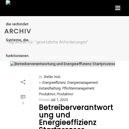
ARCHIV
Tag-Archiv für: "gesetzliche Anforderungen"
STARTSEITE
»
GESETZLICHE ANFORDERUNGEN
By
Stefan Volz
In
Energieeffizienz
,
Energiemanagement
,
Instandhaltung
,
Pflichtenmanagement
,
Produktion
,
Produktion
Posted
Juli 1, 2025
0
Betreiberverantwort
ung und
Energieeffizienz