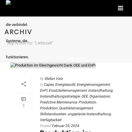
ARCHIV
Tag-Archiv für: "Lieferzeit"
STARTSEITE
»
LIEFERZEIT
By
Stefan Volz
In
Capex
,
Energieaudit
,
Energiemanagement
,
EnPI
,
Ersatzteilemanagement
,
Instandhaltung
,
Instandhaltungsstrategie
,
OEE
,
Organisation
,
Predictive Maintenance
,
Produktion
,
0
Produktion
,
Qualitätsmangement
,
Stillstandszeiten
,
ungeplante Instandhaltung
,
Verfügbarkeit
Posted
Februar 25, 2024