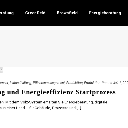
eratung
Greenfield
Brownfield
Energieberatung
ement
,
Instandhaltung
,
Pflichtenmanagement
,
Produktion
,
Produktion
Posted
Juli 1, 20
g und Energieeffizienz Startprozess
en: Mit dem Volz-System erhalten Sie Energieberatung, digitale
s einer Hand – für Gebäude, Prozesse und [...]