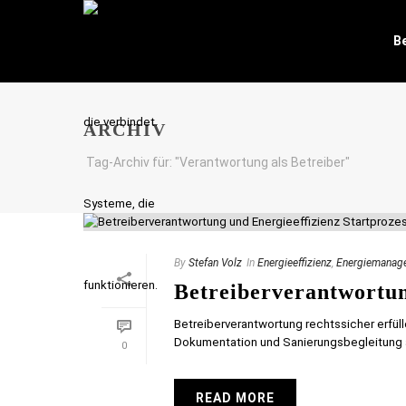
B
ARCHIV
Tag-Archiv für: "Verantwortung als Betreiber"
By
Stefan Volz
In
Energieeffizienz
,
Energiemanag
Betreiberverantwortun
Betreiberverantwortung rechtssicher erfüll
Dokumentation und Sanierungsbegleitung au
0
READ MORE