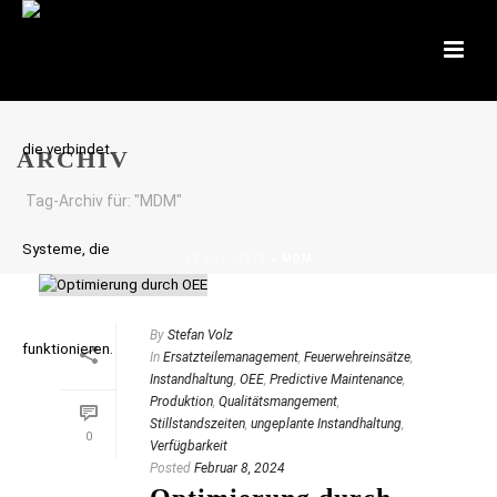
ARCHIV
Tag-Archiv für: "MDM"
STARTSEITE
»
MDM
By
Stefan Volz
In
Ersatzteilemanagement
,
Feuerwehreinsätze
,
Instandhaltung
,
OEE
,
Predictive Maintenance
,
Produktion
,
Qualitätsmangement
,
Stillstandszeiten
,
ungeplante Instandhaltung
,
0
Verfügbarkeit
Posted
Februar 8, 2024