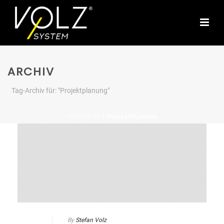
ARCHIV
Tag-Archiv für: "Projektplanung"
STARTSEITE
»
PROJEKTPLANUNG
By
Stefan Volz